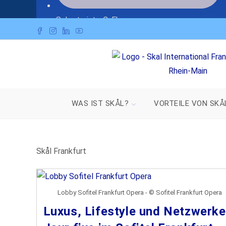
Die Seite wird gerade geladen - Bitte warten Sie 
Sekretariat - C. Ehry
WAS IST SKÅL?
VORTEILE VON SKÅ
Skål Frankfurt
Lobby Sofitel Frankfurt Opera - © Sofitel Frankfurt Opera
Luxus, Lifestyle und Netzwerke
+49 (0)175 2497256