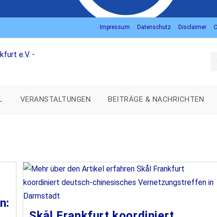
einen Augenblick...
Impressum
Datenschutz
Disclaimer
C
Skål Deutschland
L
VERANSTALTUNGEN
BEITRÄGE & NACHRICHTEN
Impr
Skål International
n:
Skål Frankfurt koordiniert