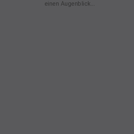
einen Augenblick...
sektretariat@skal-frankfurt.de
DER VEREIN