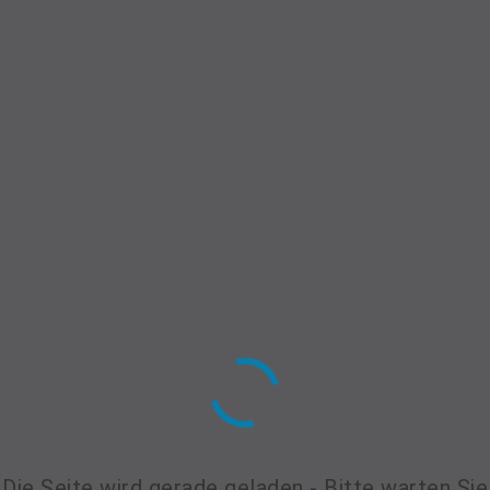
sektretariat@skal-frankfurt.de
DER VEREIN
Die Seite wird gerade geladen - Bitte warten Sie