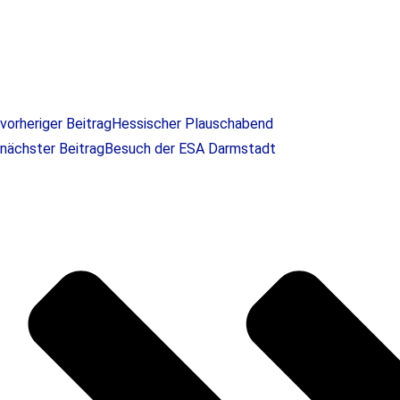
vorheriger Beitrag
Hessischer Plauschabend
nächster Beitrag
Besuch der ESA Darmstadt
Skål Frankfurt - Newsle
Sind Sie an unserem Newsletter interessi