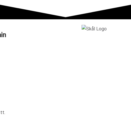
ain
tt.